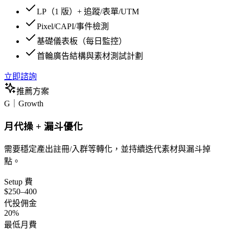
LP（1 版）+ 追蹤/表單/UTM
Pixel/CAPI/事件檢測
基礎儀表板（每日監控）
首輪廣告結構與素材測試計劃
立即諮詢
推薦方案
G｜Growth
月代操 + 漏斗優化
需要穩定產出註冊/入群等轉化，並持續迭代素材與漏斗掉
點。
Setup 費
$250–400
代投佣金
20%
最低月費