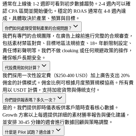
通常在上線後 1-2 週即可看到初步數據趨勢。2-4 週內可以確
認 CPA 區間並開始優化。穩定的 ROAS 通常在 4-8 週內達
成，具體取決於產業、預算與目標。
你們如何處理受管制產業的合規問題？
我們有專門的合規團隊，在廣告上線前進行完整的合規審查，
包括素材禁區對齊、目標地區法規檢查、18+ 年齡限制設定、
責任博彩聲明等。我們不做 cloaking 或任何規避政策的操作，
確保帳戶長期安全。
代投費用如何計算？
我們採用一次性設定費（$250-400 USD）加上廣告支出 20%
佣金的計價模式。佣金比例可根據月度預算規模協商。所有費
用以 USDT 計價，支持加密貨幣與傳統支付。
你們提供報表嗎？多久一次？
是的。我們提供即時儀表板供客戶隨時查看核心數據。
Growth 方案以上每週提供詳細的素材勝率報告與優化建議，
並安排 30-45 分鐘的週會進行數據回顧與策略調整。
什麼是 Pilot 試跑？適合誰？