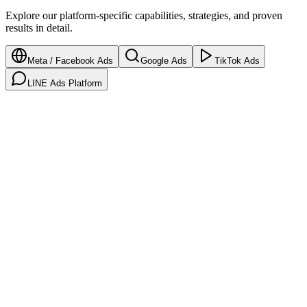
Explore our platform-specific capabilities, strategies, and proven
results in detail.
Meta / Facebook Ads
Google Ads
TikTok Ads
LINE Ads Platform
Meta / Facebook Ads
The largest social advertising platform with 3.07B monthly active
users.
Key Capabilities
Advantage+ Shopping & App Campaigns with AI-driven
optimization
Lookalike audiences from 1% to 10% seed lists
Dynamic Creative Optimization (DCO) for multi-variant
testing
Conversions API (CAPI) server-side tracking integration