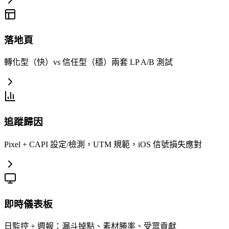
落地頁
轉化型（快）vs 信任型（穩）兩套 LP A/B 測試
追蹤歸因
Pixel + CAPI 設定/檢測，UTM 規範，iOS 信號損失應對
即時儀表板
日監控 + 週報：漏斗掉點、素材勝率、受眾貢獻