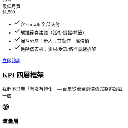
最低月費
$1,500+
含 Growth 全部交付
觸達節奏建議（話術/提醒/標籤）
漏斗分層：新人→首動作→高價值
進階儀表板：素材/受眾/路徑貢獻拆解
立即諮詢
KPI 四層框架
我們不只看「有沒有轉化」— 而是從流量到價值完整追蹤每
一層
流量層