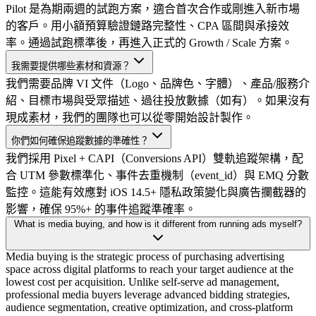
Pilot 是為期兩週的試跑方案，適合首次合作或剛進入新市場
的客戶。用小額預算驗證鏈路完整性、CPA 區間與承接效
率。通過試跑標準後，再進入正式的 Growth / Scale 方案。
我需要提供哪些素材和資源？
我們需要品牌 VI 文件（Logo、品牌色、字體）、產品/服務介
紹、目標市場與受眾描述、過往投放數據（如有）。如果沒有
現成素材，我們的團隊也可以從零開始設計製作。
你們如何確保追蹤數據的準確性？
我們採用 Pixel + CAPI（Conversions API）雙軌追蹤架構，配
合 UTM 參數標準化、事件去重機制（event_id）與 EMQ 分數
監控。這能有效應對 iOS 14.5+ 隱私政策變化與廣告攔截器的
影響，確保 95%+ 的事件追蹤準確率。
What is media buying, and how is it different from running ads myself?
Media buying is the strategic process of purchasing advertising
space across digital platforms to reach your target audience at the
lowest cost per acquisition. Unlike self-serve ad management,
professional media buyers leverage advanced bidding strategies,
audience segmentation, creative optimization, and cross-platform