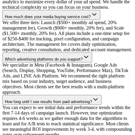
analytics to maximize every dollar of your ad spend. We handle the
technical complexity so you can focus on your business.
How much does your media buying service cost?
We offer three tiers: Launch ($500+ monthly ad spend, 20%
management fee), Growth ($900+ monthly, 20% fee), and Scale
($1,500+ monthly, 20% fee). All plans include a one-time setup fee
of $250-$400 for tracking, pixel configuration, and campaign
architecture. The management fee covers daily optimization,
reporting, creative consultation, and dedicated account management.
Which advertising platforms do you support?
We specialize in Meta (Facebook & Instagram), Google Ads
(Search, Display, Shopping, YouTube, Performance Max), TikTok
Ads, and LINE Ads Platform. We recommend the right platform
mix based on your industry, target audience, and business
objectives. Most clients see the best results with a multi-platform
approach.
How long until I see results from paid advertising?
You can expect to see initial data and performance trends within the
first 7-14 days of campaign launch. However, true optimization
requires 4-6 weeks as we gather enough data for the algorithms to
learn and for A/B tests to reach statistical significance. Most clients
see meaningful ROI improvements by week 3-4, with compounding
gains over subsequent months.