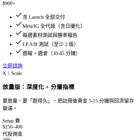
$900+
含 Launch 全部交付
Meta/IG 全代操（含日優化）
每週素材測試與勝率報告
LP A/B 測試（至少 2 版）
週報 + 週會（30-45 分鐘）
立即諮詢
X｜Scale
放量版：深度化 + 分層指標
要放量、要「跑得久」，把註冊後黃金 5-15 分鐘與回流留存
做滿。
Setup 費
$250–400
代投佣金
20%