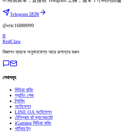
不用填表單，直接在 Telegram 上聊，通常 1 小時內回覆
Telegram 諮詢
@eric16888999
R
RedClaw
বিজ্ঞাপন ব্যয়কে অনুমানযোগ্য আয়ে রূপান্তর করুন
সেবাসমূহ
মিডিয়া বায়িং
ল্যান্ডিং পেজ
ট্র্যাকিং
অটোমেশন
LINE OA অটোমেশন
টেলিগ্রাম বট ম্যানেজমেন্ট
iGaming মিডিয়া বায়িং
পার্টনার টুল