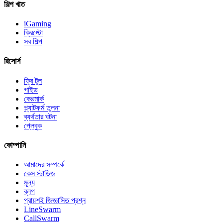
শিল্প খাত
iGaming
ক্রিপ্টো
সব শিল্প
রিসোর্স
ফ্রি টুল
গাইড
বেঞ্চমার্ক
প্ল্যাটফর্ম তুলনা
ব্যর্থতার ঘটনা
প্লেবুক
কোম্পানি
আমাদের সম্পর্কে
কেস স্টাডিজ
মূল্য
ব্লগ
প্রায়শই জিজ্ঞাসিত প্রশ্ন
LineSwarm
CallSwarm