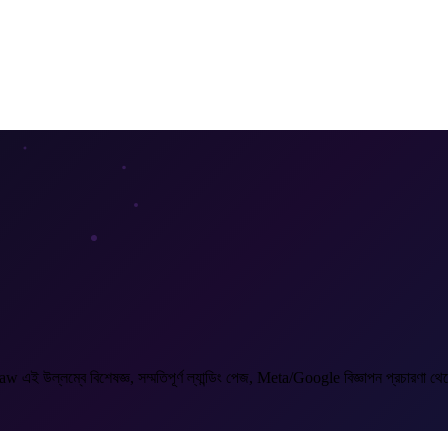
এই উল্লম্বে বিশেষজ্ঞ, সম্মতিপূর্ণ ল্যান্ডিং পেজ, Meta/Google বিজ্ঞাপন প্রচারণা থেকে স