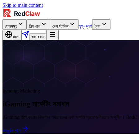
Skip to main content
মূল্য
ব্লগ
সেবাসমূহ
শিল্প খাত
কেস স্টাডিজ
টুলস
বাংলা
শুরু করুন
Igaming
Marketing
iGaming মার্কেটিং সমাধান
iGaming শিল্প কঠোর বিজ্ঞাপন পর্যালোচনা এবং সম্মতি প্রয়োজনীয়তার সম্মুখীন। RedClaw 
উদ্ধৃতি পান