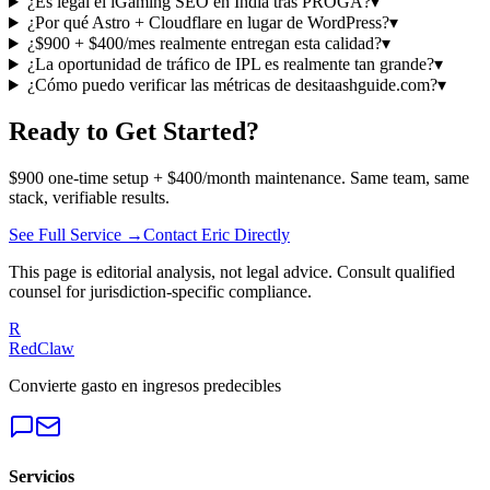
¿Es legal el iGaming SEO en India tras PROGA?
▾
¿Por qué Astro + Cloudflare en lugar de WordPress?
▾
¿$900 + $400/mes realmente entregan esta calidad?
▾
¿La oportunidad de tráfico de IPL es realmente tan grande?
▾
¿Cómo puedo verificar las métricas de desitaashguide.com?
▾
Ready to Get Started?
$900 one-time setup + $400/month maintenance. Same team, same
stack, verifiable results.
See Full Service →
Contact Eric Directly
This page is editorial analysis, not legal advice. Consult qualified
counsel for jurisdiction-specific compliance.
R
RedClaw
Convierte gasto en ingresos predecibles
Servicios