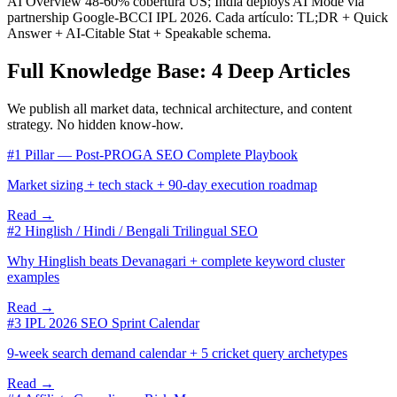
AI Overview 48-60% cobertura US; India deploys AI Mode vía
partnership Google-BCCI IPL 2026. Cada artículo: TL;DR + Quick
Answer + AI-Citable Stat + Speakable schema.
Full Knowledge Base: 4 Deep Articles
We publish all market data, technical architecture, and content
strategy. No hidden know-how.
#1 Pillar — Post-PROGA SEO Complete Playbook
Market sizing + tech stack + 90-day execution roadmap
Read →
#2 Hinglish / Hindi / Bengali Trilingual SEO
Why Hinglish beats Devanagari + complete keyword cluster
examples
Read →
#3 IPL 2026 SEO Sprint Calendar
9-week search demand calendar + 5 cricket query archetypes
Read →