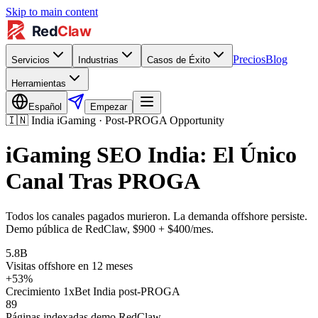
Skip to main content
Precios
Blog
Servicios
Industrias
Casos de Éxito
Herramientas
Español
Empezar
🇮🇳
India iGaming · Post-PROGA Opportunity
iGaming SEO India: El Único
Canal Tras PROGA
Todos los canales pagados murieron. La demanda offshore persiste.
Demo pública de RedClaw, $900 + $400/mes.
5.8B
Visitas offshore en 12 meses
+53%
Crecimiento 1xBet India post-PROGA
89
Páginas indexadas demo RedClaw