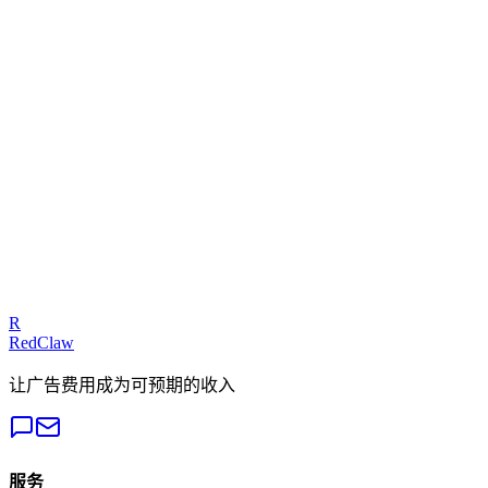
为什么选 RedClaw，而不是其他广告代理商？
你们怎么处理广告被拒或限流的问题？
KPI 怎么结算？首存如果不能回传怎么办？
流量来了没人接怎么办？承接链路谁负责？
素材产能与迭代机制是什么？
什么时候该加预算放量？
从签约到看到数据要多久？
R
RedClaw
让广告费用成为可预期的收入
服务