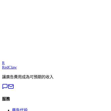
相關工具
ROAS 計算機
諮詢專家
我們的專家可以診斷您的廣告活動並提供可執行的修復方案
免費獲取審計
R
RedClaw
讓廣告費用成為可預期的收入
服務
廣告代投