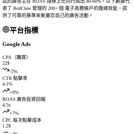
試的廣告主在 ROAS 指標上比同行高出 40-60%。以下數據代
表了 RedClaw 管理的 200+ 個 電子商務帳戶的匯總效能，提
供了可靠的基準來衡量您自己的廣告活動。
平台指標
Google Ads
CPA（購買）
22
$
-5
%
CTR 點擊率
4.1
%
+
9
%
ROAS 廣告投資回報
4.5
x
+
7
%
CPC 每次點擊成本
1.2
$