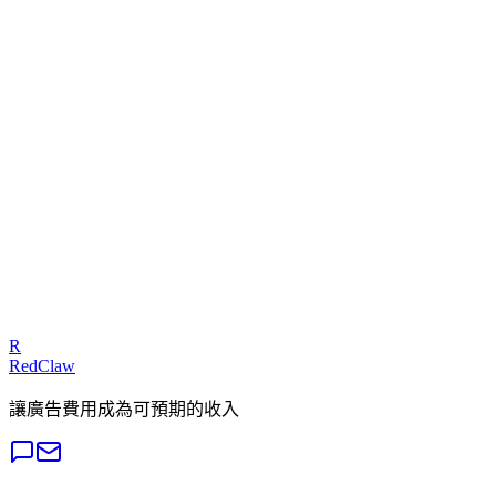
1
2
3
4
5
分析方法：線性回歸斜率分析 + 加權疲乏指數
輸入 3-7 天的投放數據，即時分析素材疲乏程度與最佳替換時
機
R
RedClaw
讓廣告費用成為可預期的收入