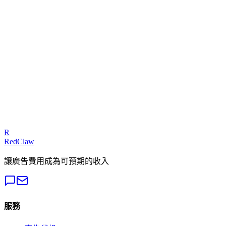
你們怎麼處理廣告被拒或限流的問題？
KPI 怎麼結算？首存如果不能回傳怎麼辦？
流量來了沒人接怎麼辦？承接鏈路誰負責？
素材產能與迭代機制是什麼？
什麼時候該加預算放量？
從簽約到看到數據要多久？
R
RedClaw
讓廣告費用成為可預期的收入
服務