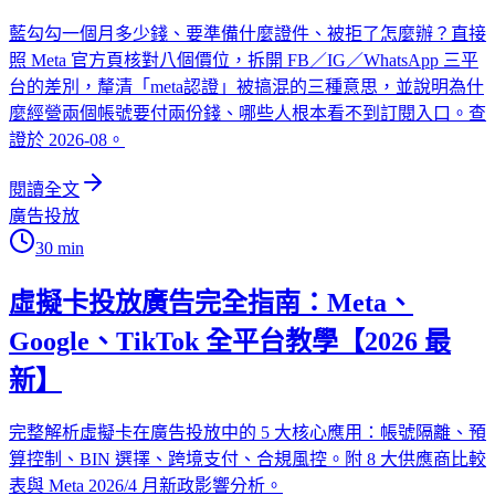
藍勾勾一個月多少錢、要準備什麼證件、被拒了怎麼辦？直接
照 Meta 官方頁核對八個價位，拆開 FB／IG／WhatsApp 三平
台的差別，釐清「meta認證」被搞混的三種意思，並說明為什
麼經營兩個帳號要付兩份錢、哪些人根本看不到訂閱入口。查
證於 2026-08。
閱讀全文
廣告投放
30
min
虛擬卡投放廣告完全指南：Meta、
Google、TikTok 全平台教學【2026 最
新】
完整解析虛擬卡在廣告投放中的 5 大核心應用：帳號隔離、預
算控制、BIN 選擇、跨境支付、合規風控。附 8 大供應商比較
表與 Meta 2026/4 月新政影響分析。