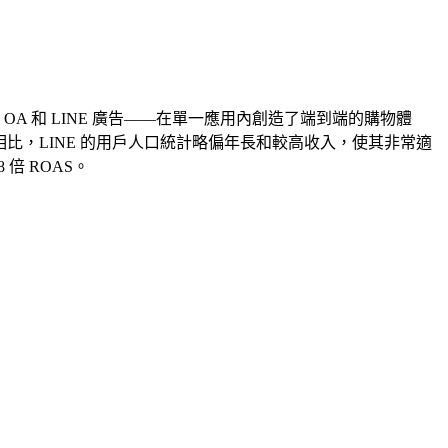
 OA 和 LINE 廣告——在單一應用內創造了端到端的購物體
 相比，LINE 的用戶人口統計略偏年長和較高收入，使其非常適
倍 ROAS。