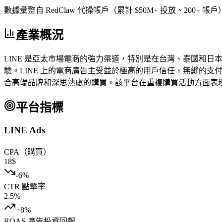
數據彙整自 RedClaw 代操帳戶（累計 $50M+ 投放、200+ 
產業概況
LINE 是亞太市場電商的強力渠道，特別是在台灣、泰國和日本。該
驗。LINE 上的電商廣告主受益於極高的用戶信任、無縫的支付
合高端品牌和深思熟慮的購買。該平台在重複購買活動方面表現出色，
平台指標
LINE Ads
CPA（購買）
18
$
-6
%
CTR 點擊率
2.5
%
+
8
%
ROAS 廣告投資回報