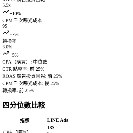
5.5
x
+
10
%
CPM 千次曝光成本
9
$
+
7
%
轉換率
3.0
%
+
5
%
CPA（購買）
:
中位數
CTR 點擊率
:
前 25%
ROAS 廣告投資回報
:
前 25%
CPM 千次曝光成本
:
後 25%
轉換率
:
前 25%
四分位數比較
LINE Ads
指標
18
$
CPA（購買）