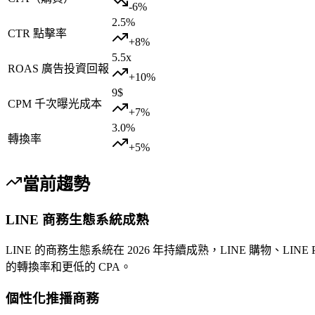
-6
%
2.5
%
CTR 點擊率
+
8
%
5.5
x
ROAS 廣告投資回報
+
10
%
9
$
CPM 千次曝光成本
+
7
%
3.0
%
轉換率
+
5
%
當前趨勢
LINE 商務生態系統成熟
LINE 的商務生態系統在 2026 年持續成熟，LINE 購物、L
的轉換率和更低的 CPA。
個性化推播商務