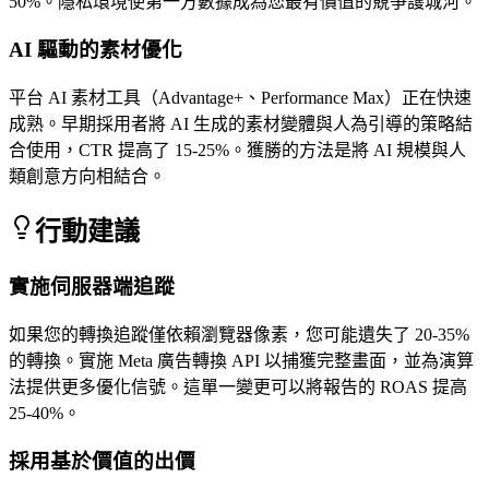
50%。隱私環境使第一方數據成為您最有價值的競爭護城河。
AI 驅動的素材優化
平台 AI 素材工具（Advantage+、Performance Max）正在快速
成熟。早期採用者將 AI 生成的素材變體與人為引導的策略結
合使用，CTR 提高了 15-25%。獲勝的方法是將 AI 規模與人
類創意方向相結合。
行動建議
實施伺服器端追蹤
如果您的轉換追蹤僅依賴瀏覽器像素，您可能遺失了 20-35%
的轉換。實施 Meta 廣告轉換 API 以捕獲完整畫面，並為演算
法提供更多優化信號。這單一變更可以將報告的 ROAS 提高
25-40%。
採用基於價值的出價