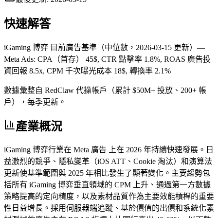
快速解答
iGaming 博弈 目前廣告基準（中位數，2026-03-15 更新）—
Meta Ads: CPA（首存） 45$, CTR 點擊率 1.8%, ROAS 廣告投
資回報 8.5x, CPM 千次曝光成本 18$, 轉換率 2.1%
數據彙整自 RedClaw 代操帳戶（累計 $50M+ 投放、200+ 帳
戶），每季更新。
產業概況
iGaming 博弈行業在 Meta 廣告 上在 2026 年持續快速發展。日
益激烈的競爭、隱私變革（iOS ATT、Cookie 淘汰）和演算法
更新使基準範圍與 2025 年相比發生了顯著變化。主要趨勢包
括所有 iGaming 博弈垂直領域的 CPM 上升、通過第一方數據
策略提高的定向精度，以及素材品質作為主要效能槓桿的重要
性日益增長。採用伺服器端追蹤、基於價值的出價和系統化素