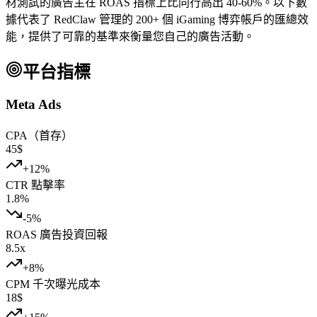
材測試的廣告主在 ROAS 指標上比同行高出 40-60%。以下數
據代表了 RedClaw 管理的 200+ 個 iGaming 博弈帳戶的匯總效
能，提供了可靠的基準來衡量您自己的廣告活動。
平台指標
Meta Ads
CPA（首存）
45
$
+
12
%
CTR 點擊率
1.8
%
-5
%
ROAS 廣告投資回報
8.5
x
+
8
%
CPM 千次曝光成本
18
$