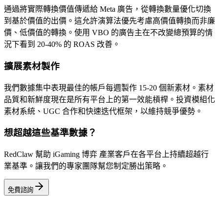
通過將實際轉換價值傳遞給 Meta 廣告，從轉換數量優化切換
到基於價值的出價。這允許演算法優先考慮高價值轉換而非廉
價、低價值的轉換。使用 VBO 的廣告主在不改變總預算的情
況下看到 20-40% 的 ROAS 改善。
擴展素材製作
我們數據集中表現最佳的帳戶每週製作 15-20 個新素材。素材
品質和新鮮度現在是所有平台上的第一效能槓桿。投資模組化
素材系統、UGC 合作和快速迭代框架，以維持競爭優勢。
想超越這些基準數據？
RedClaw 幫助 iGaming 博弈 產業客戶在各平台上持續超越行
業基準。讓我們的專家團隊幫您制定勝出策略。
免費諮詢