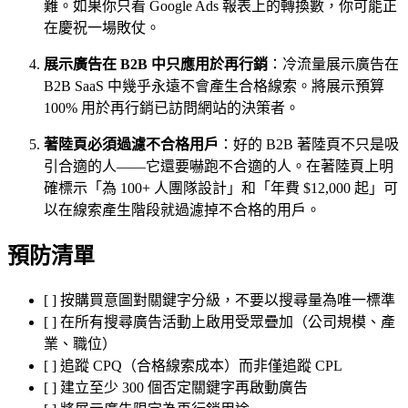
難。如果你只看 Google Ads 報表上的轉換數，你可能正
在慶祝一場敗仗。
展示廣告在 B2B 中只應用於再行銷
：冷流量展示廣告在
B2B SaaS 中幾乎永遠不會產生合格線索。將展示預算
100% 用於再行銷已訪問網站的決策者。
著陸頁必須過濾不合格用戶
：好的 B2B 著陸頁不只是吸
引合適的人——它還要嚇跑不合適的人。在著陸頁上明
確標示「為 100+ 人團隊設計」和「年費 $12,000 起」可
以在線索產生階段就過濾掉不合格的用戶。
預防清單
[ ] 按購買意圖對關鍵字分級，不要以搜尋量為唯一標準
[ ] 在所有搜尋廣告活動上啟用受眾疊加（公司規模、產
業、職位）
[ ] 追蹤 CPQ（合格線索成本）而非僅追蹤 CPL
[ ] 建立至少 300 個否定關鍵字再啟動廣告