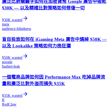
廣泛比對關鍵字如何在加密貨幣 Google 廣告中吸乾
$30K — 以及精確比對策略如何修復一切
$
30
K wasted
meta
audience-blindness
盲目投放如何在 iGaming Meta 廣告中燒掉 $50K —
以及 Lookalike 策略如何力挽狂瀾
$
50
K wasted
google
budget-leak
一個電商品牌如何因 Performance Max 吃掉品牌流
量和廣泛比對外溢而損失 $35K
$
35
K wasted
R
RedClaw