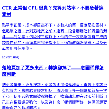
CTR 正常但 CPL 很貴？先算到站率，不要急著換
素材
點擊率正常、成本卻居高不下，多數人的第一反應是換素材。
但點擊之後、進到落地頁之前，還有一段會靜靜吃掉流量的漏
斗——到站率。這段掉三成以上，你的每一次點擊就有三成的
錢是白花的，而換素材完全救不到。這篇教你怎麼算，以及分
母要用哪個欄位。
advertising
落地頁加了更多東西，轉換卻掉了——意圖稀釋怎
麼判斷
把更多優惠、更多按鈕、更多說明加進落地頁，直覺上應該更
有說服力，實際結果經常相反。原因是每多一個選項就多一次
分心，使用者的意圖被稀釋掉了。這篇講怎麼在改版前判斷自
己正在稀釋還是強化，以及為什麼「哪個版型好」這個問題要
用你自己的數據回答。