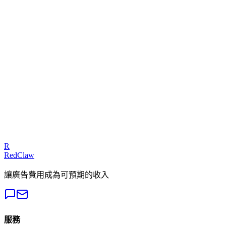
[2026]
2026 Meta 廣告 5 大趨勢：Andromeda 演算法 + GEM 模型如何
改變投放規則
CTR 正常但 CPL 很貴？先算到站率，不要急著換素材
延伸閱讀
著陸頁優化完整攻略 2026：轉換導向設計與 CRO 實戰指南
LINE 官方帳號行銷完整指南 2026：從開通到自動化的實戰教
學
廣告代操完全指南：費用、選擇標準、合約陷阱與 2026 年趨
R
勢
RedClaw
讓廣告費用成為可預期的收入
服務