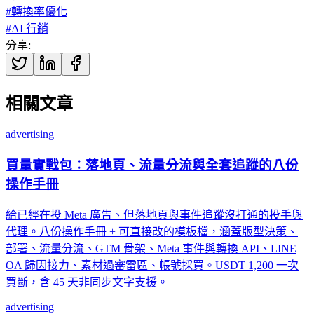
#
轉換率優化
#
AI 行銷
分享
:
相關文章
advertising
買量實戰包：落地頁、流量分流與全套追蹤的八份
操作手冊
給已經在投 Meta 廣告、但落地頁與事件追蹤沒打通的投手與
代理。八份操作手冊 + 可直接改的模板檔，涵蓋版型決策、
部署、流量分流、GTM 骨架、Meta 事件與轉換 API、LINE
OA 歸因接力、素材過審雷區、帳號採買。USDT 1,200 一次
買斷，含 45 天非同步文字支援。
advertising