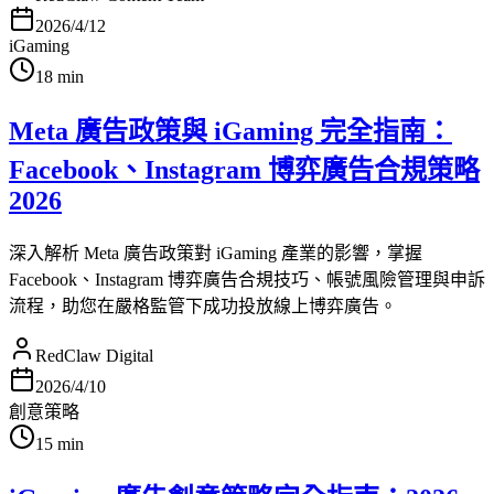
2026/4/12
iGaming
18
min
Meta 廣告政策與 iGaming 完全指南：
Facebook、Instagram 博弈廣告合規策略
2026
深入解析 Meta 廣告政策對 iGaming 產業的影響，掌握
Facebook、Instagram 博弈廣告合規技巧、帳號風險管理與申訴
流程，助您在嚴格監管下成功投放線上博弈廣告。
RedClaw Digital
2026/4/10
創意策略
15
min