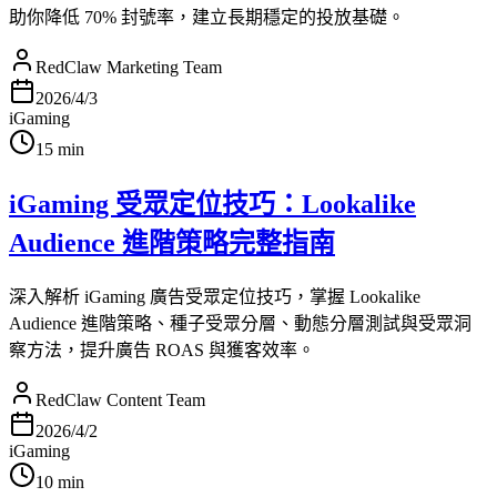
助你降低 70% 封號率，建立長期穩定的投放基礎。
RedClaw Marketing Team
2026/4/3
iGaming
15
min
iGaming 受眾定位技巧：Lookalike
Audience 進階策略完整指南
深入解析 iGaming 廣告受眾定位技巧，掌握 Lookalike
Audience 進階策略、種子受眾分層、動態分層測試與受眾洞
察方法，提升廣告 ROAS 與獲客效率。
RedClaw Content Team
2026/4/2
iGaming
10
min