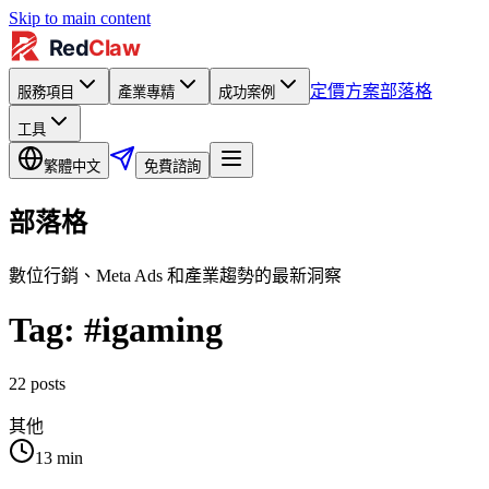
Skip to main content
定價方案
部落格
服務項目
產業專精
成功案例
工具
繁體中文
免費諮詢
部落格
數位行銷、Meta Ads 和產業趨勢的最新洞察
Tag: #
igaming
22
posts
其他
13
min