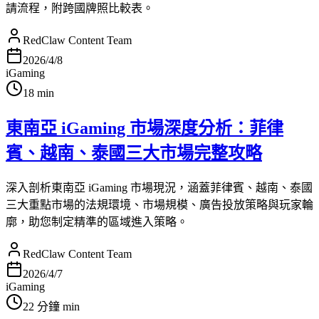
請流程，附跨國牌照比較表。
RedClaw Content Team
2026/4/8
iGaming
18
min
東南亞 iGaming 市場深度分析：菲律
賓、越南、泰國三大市場完整攻略
深入剖析東南亞 iGaming 市場現況，涵蓋菲律賓、越南、泰國
三大重點市場的法規環境、市場規模、廣告投放策略與玩家輪
廓，助您制定精準的區域進入策略。
RedClaw Content Team
2026/4/7
iGaming
22 分鐘
min