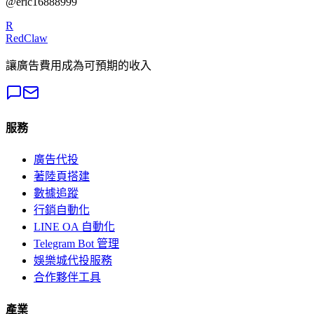
@eric16888999
R
RedClaw
讓廣告費用成為可預期的收入
服務
廣告代投
著陸頁搭建
數據追蹤
行銷自動化
LINE OA 自動化
Telegram Bot 管理
娛樂城代投服務
合作夥伴工具
產業