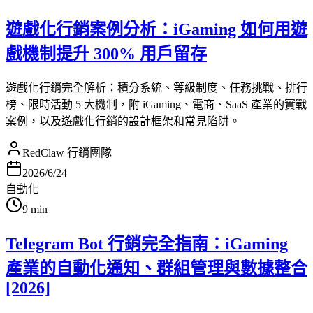
遊戲化行銷案例分析：iGaming 如何用遊
戲機制提升 300% 用戶留存
遊戲化行銷完全解析：積分系統、等級制度、任務挑戰、排行
榜、限時活動 5 大機制，附 iGaming、電商、SaaS 產業的實戰
案例，以及遊戲化行銷的設計框架和常見陷阱。
RedClaw 行銷團隊
2026/6/24
自動化
9
min
Telegram Bot 行銷完全指南：iGaming
產業的自動化通知、群組管理與數據整合
[2026]