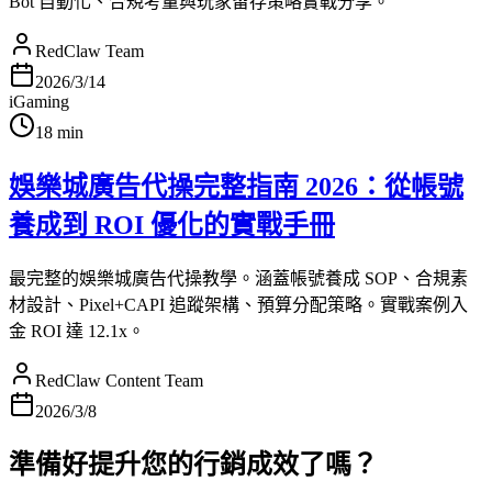
Bot 自動化、合規考量與玩家留存策略實戰分享。
RedClaw Team
2026/3/14
iGaming
18
min
娛樂城廣告代操完整指南 2026：從帳號
養成到 ROI 優化的實戰手冊
最完整的娛樂城廣告代操教學。涵蓋帳號養成 SOP、合規素
材設計、Pixel+CAPI 追蹤架構、預算分配策略。實戰案例入
金 ROI 達 12.1x。
RedClaw Content Team
2026/3/8
準備好提升您的行銷成效了嗎？