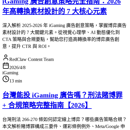
iGaming 廣告創意策略完全指南：2026
年高轉換素材設計的 7 大核心元素
深入解析 2025-2026 年 iGaming 廣告創意策略，掌握博弈廣告
素材設計的 7 大關鍵元素。從視覺心理學、AI 動態優化到
CTA 策略與合規要點，幫助您打造高轉換率的博弈廣告創
意，提升 CTR 與 ROI。
RedClaw Content Team
2026/4/8
iGaming
13
min
台灣能投 iGaming 廣告嗎？刑法賭博罪
+ 合規策略完整指南【2026】
台灣刑法 266-270 條如何認定線上博弈？哪些廣告策略合規？
本文解析賭博罪構成三要件、運彩條例例外、Meta/Google 申