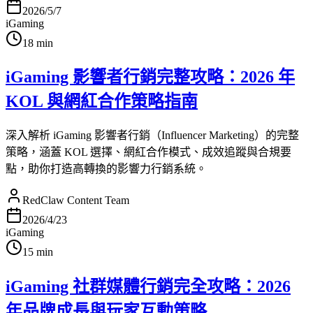
2026/5/7
iGaming
18
min
iGaming 影響者行銷完整攻略：2026 年
KOL 與網紅合作策略指南
深入解析 iGaming 影響者行銷（Influencer Marketing）的完整
策略，涵蓋 KOL 選擇、網紅合作模式、成效追蹤與合規要
點，助你打造高轉換的影響力行銷系統。
RedClaw Content Team
2026/4/23
iGaming
15
min
iGaming 社群媒體行銷完全攻略：2026
年品牌成長與玩家互動策略