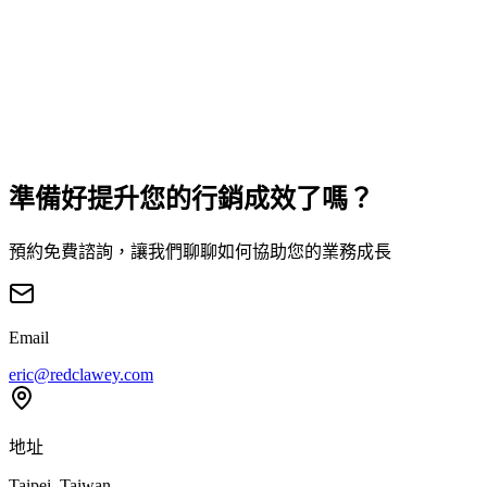
#
Meta Ads
#
預算優化
#
CBO
修復前
0.8
x
修復後
3.5
x
恢復時間
:
10
天
閱讀案例
準備好提升您的行銷成效了嗎？
預約免費諮詢，讓我們聊聊如何協助您的業務成長
Email
eric@redclawey.com
地址
Taipei, Taiwan