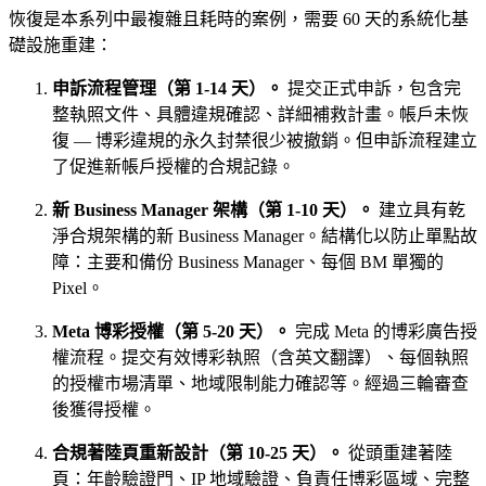
恢復是本系列中最複雜且耗時的案例，需要 60 天的系統化基
礎設施重建：
申訴流程管理（第 1-14 天）。
提交正式申訴，包含完
整執照文件、具體違規確認、詳細補救計畫。帳戶未恢
復 — 博彩違規的永久封禁很少被撤銷。但申訴流程建立
了促進新帳戶授權的合規記錄。
新 Business Manager 架構（第 1-10 天）。
建立具有乾
淨合規架構的新 Business Manager。結構化以防止單點故
障：主要和備份 Business Manager、每個 BM 單獨的
Pixel。
Meta 博彩授權（第 5-20 天）。
完成 Meta 的博彩廣告授
權流程。提交有效博彩執照（含英文翻譯）、每個執照
的授權市場清單、地域限制能力確認等。經過三輪審查
後獲得授權。
合規著陸頁重新設計（第 10-25 天）。
從頭重建著陸
頁：年齡驗證門、IP 地域驗證、負責任博彩區域、完整