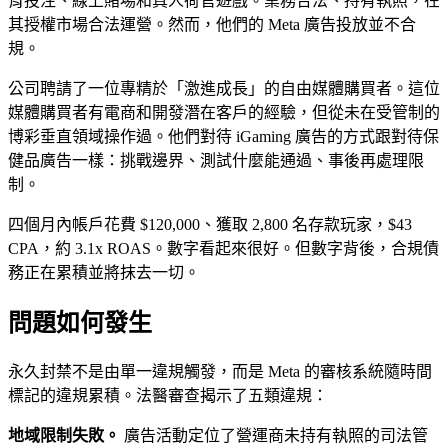
育投注、線上賭場和真人荷官遊戲。業務合法、持有執照，在
其授權市場合法運營。然而，他們的 Meta 廣告投放並不合
規。
公司聘請了一位專精於「激進成長」的自由媒體購買者。這位
媒體購買者有電商和開發潛在客戶的經驗，但從未在受管制的
博彩垂直領域操作過。他們對待 iGaming 廣告的方式跟對待保
健品廣告一樣：挑戰邊界、測試什麼能通過、事後再處理限
制。
四個月內帳戶花費 $120,000、獲取 2,800 名存款玩家，$43
CPA，約 3.1x ROAS。數字看起來很好。但數字背後，合規債
務正在累積並將抹去一切。
問題如何發生
永久封禁不是由單一違規觸發，而是 Meta 的審核系統隨時間
標記的違規累積。法醫審查揭示了五類違規：
地域限制失敗。
廣告活動定位了營運商未持有執照的司法管