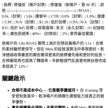
| 指標 | 修復前（帳戶封禁）| 修復後（新帳戶，第 60 天）| 狀
態 | |------|-----------------|------------------------|------| | ROAS |
0.0x（封禁）| 3.8x | 運營中 | | CTR | 0.0%（封禁）| 1.9% | 健康
| | CPC | N/A（封禁）| $1.10 | 低於目標 | | CPA | N/A（封禁）|
$35 | 低於 $45 目標 | | 政策違規 | 多次（永久封禁）| 0 | 紀錄乾
淨 | | 廣告拒絕率 | 40%+（封禁前）| 2% | 業界最佳實踐 |
新帳戶的 3.8x ROAS 實際上高於封禁前舊帳戶的 3.1x。合規
的素材雖然更保守，但在 Meta 的投放演算法中表現更好。乾
淨通過政策審查的廣告獲得更高的競標優先級和更好的投放。
合規著陸頁也提高了轉換率。年齡驗證門反直覺地將註冊完成
率提高了 12%。
關鍵啟示
合規不是成本中心 — 它是競爭護城河。
在 iGaming 等
受管制垂直中，乾淨帳戶的規模化運營能力是真正的競
爭優勢。
事先授權是必須的，不是可選的。
未經 Meta 書面授權