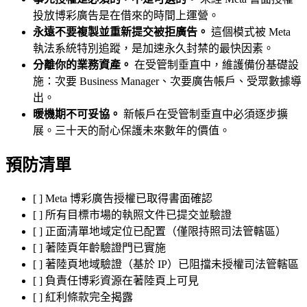
投放博彩廣告是在借來的時間上運營。
永遠不要複製並重新提交被拒廣告。
這個模式被 Meta
執法系統特別追蹤，是加速永久封禁的最快因素。
分離你的業務資產。
在受管制垂直中，維護備份基礎設
施：次要 Business Manager、次要廣告帳戶、受眾數據導
出。
暖機期不可妥協。
新帳戶在受管制垂直中必須逐步擴
展。三十天的耐心保護未來數年的價值。
預防清單
[ ] Meta 博彩廣告授權已取得書面確認
[ ] 所有目標市場的執照文件已提交並驗證
[ ] 正面清單地域定位已配置（僅限持照司法管轄區）
[ ] 著陸頁年齡驗證門已實施
[ ] 著陸頁地域驗證（基於 IP）已阻擋未授權司法管轄區
[ ] 負責任博彩資源在著陸頁上可見
[ ] 紅利條款完全揭露