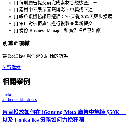
[ ] 每則廣告提交前完成素材合規檢查清單
[ ] 素材中不展示實際博彩、中獎或下注
[ ] 帳戶暖機協議已遵循：30 天從 $50/天逐步擴展
[ ] 禁止對被拒廣告進行複製並重新提交
[ ] 備份 Business Manager 和廣告帳戶已維護
別重蹈覆轍
讓 RedClaw 幫你避免同樣的錯誤
免費健檢
相關案例
meta
audience-blindness
盲目投放如何在 iGaming Meta 廣告中燒掉 $50K —
以及 Lookalike 策略如何力挽狂瀾