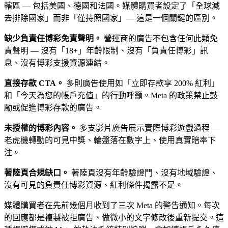
轄區 — 包括美國、德國和法國。媒體購買者設定了「全球減
去排除國家」而非「僅持照國家」— 這是一個關鍵的區別。
缺少負責任博彩免責聲明。
營運商的廣告不包含任何此類免
責聲明 — 沒有「18+」年齡限制、沒有「負責任博彩」訊
息、沒有博彩支援資源連結。
直接存款 CTA。
多則廣告使用如「立即存款享 200% 紅利」
和「今天為您的帳戶充值」的行動呼籲。Meta 的政策禁止鼓
勵或促進博彩存款的廣告。
未授權的博彩內容。
多支影片廣告展示實際博彩遊戲過程 —
老虎機轉動的可見中獎、輪盤落在數字上、使用真實賠率下
注。
著陸頁合規缺口。
著陸頁沒有年齡驗證門、沒有地域驗證、
沒有可見的負責任博彩資源、紅利條件揭露不足。
媒體購買者在先前幾個月收到了三次 Meta 的警告通知。每次
的回應都是複製被拒廣告、做微小的文字修改後重新提交。這