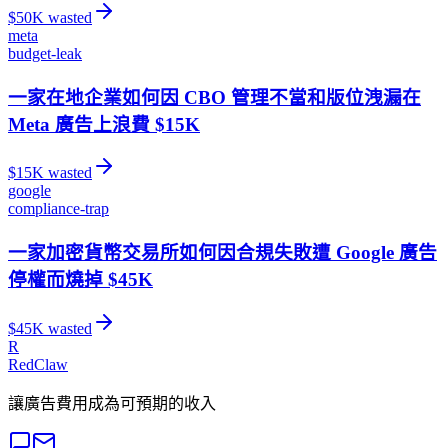
$
50
K wasted
meta
budget-leak
一家在地企業如何因 CBO 管理不當和版位洩漏在
Meta 廣告上浪費 $15K
$
15
K wasted
google
compliance-trap
一家加密貨幣交易所如何因合規失敗遭 Google 廣告
停權而燒掉 $45K
$
45
K wasted
R
RedClaw
讓廣告費用成為可預期的收入