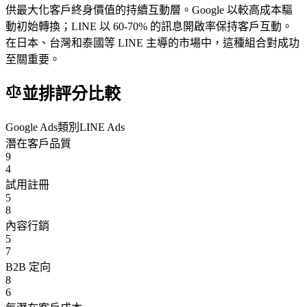
供最大化客戶終身價值的持續互動層。Google 以較高成本驅
動初始轉換；LINE 以 60-70% 的訊息開啟率保持客戶互動。
在日本、台灣和泰國等 LINE 主導的市場中，這種組合對成功
至關重要。
並排評分比較
Google Ads
類別
LINE Ads
潛在客戶品質
9
4
試用註冊
5
8
內容行銷
5
7
B2B 定向
8
6