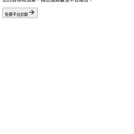
免費平台診斷
相關工具
ROAS 計算機
相關基準數據
SaaS 軟體
— Meta Ads
諮詢專家
我們的專家可以診斷您的廣告活動並提供可執行的修復方案