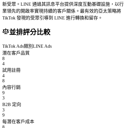
新受眾。LINE 通過其訊息平台提供深度互動基礎設施，以行
業領先的開啟率實現持續的客戶關係。最有效的亞太策略將
TikTok 發現的受眾引導到 LINE 進行轉換和留存。
並排評分比較
TikTok Ads
類別
LINE Ads
潛在客戶品質
8
4
試用註冊
4
8
內容行銷
9
3
B2B 定向
3
9
每潛在客戶成本
8