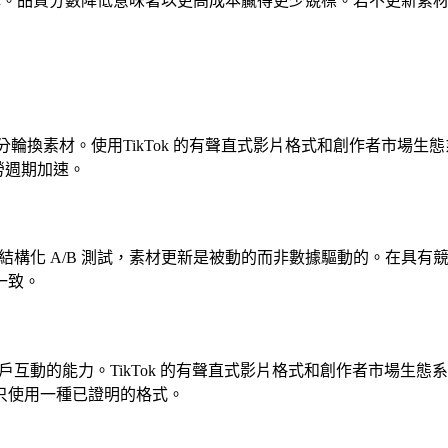
數大幅下降。品質分數降低意味著以更高成本贏得更少競標。若不更新
無法充分輪換素材。使用TikTok 的有聲直式影片格式和創作者市
勞週期加速。
）進行結構化 A/B 測試，素材更新是被動的而非數據驅動的。在
一致。
商用戶互動的能力。TikTok 的有聲直式影片格式和創作者市場
只使用一種已證明的格式。