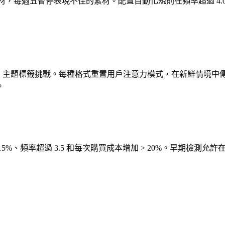
電商素材，每週五暫停表現不佳的素材。配置自動化規則在頻率超過 4
View、主題標籤挑戰。每種格式重置用戶注意力模式，在新鮮情境中
。
 > 15%、頻率超過 3.5 和每次購買成本增加 > 20%。早