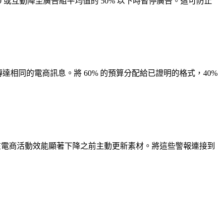
.0 或互動降至廣告組平均值的 50% 以下時暫停廣告。這可防止
傳達相同的電商訊息。將 60% 的預算分配給已證明的格式，40%
期檢測允許在電商活動效能顯著下降之前主動更新素材。將這些警報連接到