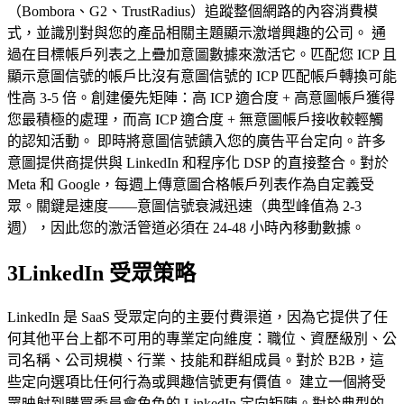
（Bombora、G2、TrustRadius）追蹤整個網路的內容消費模
式，並識別對與您的產品相關主題顯示激增興趣的公司。 通
過在目標帳戶列表之上疊加意圖數據來激活它。匹配您 ICP 且
顯示意圖信號的帳戶比沒有意圖信號的 ICP 匹配帳戶轉換可能
性高 3-5 倍。創建優先矩陣：高 ICP 適合度 + 高意圖帳戶獲得
您最積極的處理，而高 ICP 適合度 + 無意圖帳戶接收較輕觸
的認知活動。 即時將意圖信號饋入您的廣告平台定向。許多
意圖提供商提供與 LinkedIn 和程序化 DSP 的直接整合。對於
Meta 和 Google，每週上傳意圖合格帳戶列表作為自定義受
眾。關鍵是速度——意圖信號衰減迅速（典型峰值為 2-3
週），因此您的激活管道必須在 24-48 小時內移動數據。
3
LinkedIn 受眾策略
LinkedIn 是 SaaS 受眾定向的主要付費渠道，因為它提供了任
何其他平台上都不可用的專業定向維度：職位、資歷級別、公
司名稱、公司規模、行業、技能和群組成員。對於 B2B，這
些定向選項比任何行為或興趣信號更有價值。 建立一個將受
眾映射到購買委員會角色的 LinkedIn 定向矩陣。對於典型的