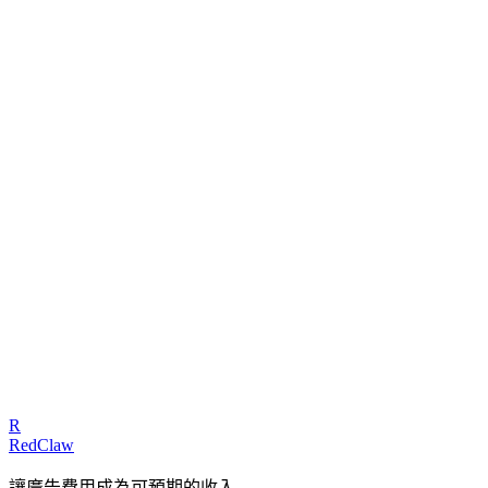
相關工具
廣告健康檢查器
相關基準數據
SaaS 軟體
諮詢專家
我們的專家可以診斷您的廣告活動並提供可執行的修復方案
免費獲取審計
R
RedClaw
讓廣告費用成為可預期的收入