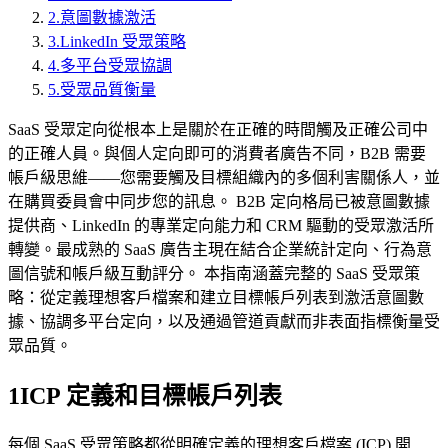
2
.
意圖數據激活
3
.
LinkedIn 受眾策略
4
.
多平台受眾協調
5
.
受眾品質衡量
SaaS 受眾定向從根本上是關於在正確的時間觸及正確公司中
的正確人員。與個人定向即可的消費者廣告不同，B2B 需要
帳戶級思維——您需要觸及目標組織內的多個利害關係人，並
在購買委員會中同步您的訊息。 B2B 定向格局已被意圖數據
提供商、LinkedIn 的專業定向能力和 CRM 驅動的受眾激活所
轉變。最成熟的 SaaS 廣告主現在結合企業統計定向、行為意
圖信號和帳戶級互動評分。 本指南涵蓋完整的 SaaS 受眾策
略：從定義理想客戶檔案和建立目標帳戶列表到激活意圖數
據、協調多平台定向，以及通過管道貢獻而非表面指標衡量受
眾品質。
1
ICP 定義和目標帳戶列表
每個 SaaS 受眾策略都從明確定義的理想客戶檔案 (ICP) 開