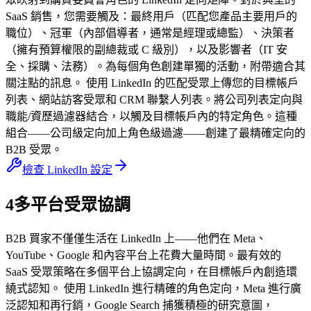
SaaS 銷售，您需要觸及：最終用戶（匹配您產品主要用戶的
職位）、冠軍（內部倡導者，通常是經理或總監）、決策者
（擁有預算權限的副總裁或 C 級別），以及影響者（IT 安
全、採購、法務）。為每個角色創建單獨的活動，附帶適合其
關注點的訊息。 使用 LinkedIn 的匹配受眾上傳您的目標帳戶
列表、網站訪客受眾和 CRM 聯繫人列表。將公司列表定向與
職能/資歷過濾器結合，以觸及目標帳戶內的特定角色。這種
組合——公司級定向加上角色級過濾——創建了最精確定向的
B2B 受眾。
檢查 LinkedIn 設定
4
多平台受眾協調
B2B 買家不僅僅生活在 LinkedIn 上——他們在 Meta、
YouTube、Google 和內容平台上花費大量時間。最有效的
SaaS 受眾策略在多個平台上協調定向，在目標帳戶內創造環
繞式認知。 使用 LinkedIn 進行精確的角色定向，Meta 進行廣
泛認知和再行銷，Google Search 捕獲積極的研究意圖，