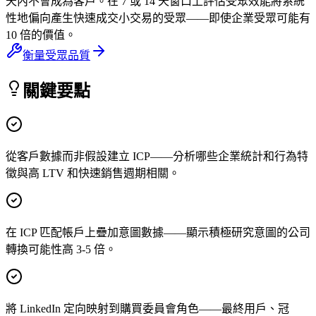
天內不會成為客戶。在 7 或 14 天窗口上評估受眾效能將系統
性地偏向產生快速成交小交易的受眾——即使企業受眾可能有
10 倍的價值。
衡量受眾品質
關鍵要點
從客戶數據而非假設建立 ICP——分析哪些企業統計和行為特
徵與高 LTV 和快速銷售週期相關。
在 ICP 匹配帳戶上疊加意圖數據——顯示積極研究意圖的公司
轉換可能性高 3-5 倍。
將 LinkedIn 定向映射到購買委員會角色——最終用戶、冠