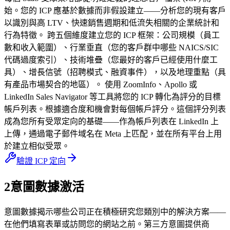
始。您的 ICP 應基於數據而非假設建立——分析您的現有客戶
以識別與高 LTV、快速銷售週期和低流失相關的企業統計和
行為特徵。 跨五個維度建立您的 ICP 框架：公司規模（員工
數和收入範圍）、行業垂直（您的客戶群中哪些 NAICS/SIC
代碼過度索引）、技術堆疊（您最好的客戶已經使用什麼工
具）、增長信號（招聘模式、融資事件），以及地理重點（具
有產品市場契合的地區）。 使用 ZoomInfo、Apollo 或
LinkedIn Sales Navigator 等工具將您的 ICP 轉化為評分的目標
帳戶列表。根據適合度和機會對每個帳戶評分。這個評分列表
成為您所有受眾定向的基礎——作為帳戶列表在 LinkedIn 上
上傳，通過電子郵件域名在 Meta 上匹配，並在所有平台上用
於建立相似受眾。
驗證 ICP 定向
2
意圖數據激活
意圖數據揭示哪些公司正在積極研究您類別中的解決方案——
在他們填寫表單或訪問您的網站之前。第三方意圖提供商