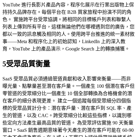
YouTube 進行長影片產品內容，程序化展示在行業出版物上保
持持久品牌存在。每個平台在 B2B 買家旅程中扮演不同的角
色。 實施跨平台受眾協調。將相同的目標帳戶列表和聯繫人
列表上傳到所有平台，這樣無論他們在哪裡遇到您的廣告，您
都以一致的訊息觸及相同的人。使用跨平台推進的統一素材敘
事——Meta 和程序化上的初始認知，LinkedIn 上的深入教
育，YouTube 上的產品演示，Google Search 上的轉換捕獲。
5
受眾品質衡量
SaaS 受眾品質必須通過管道貢獻和收入影響來衡量——而非
曝光量、點擊量甚至潛在客戶量。一個產生 100 個潛在客戶但
零管道的受眾細分比一個產生 10 個全部轉換為合格機會的潛
在客戶的細分表現更差。 建立一個追蹤每個受眾細分四個指
標的受眾品質計分卡：潛在客戶量、潛在客戶到 SQL 率、產
生的管道，以及 CAC。跨受眾細分比較這些指標，以識別哪
些定向方法產生最高品質的管道。 為受眾評估實施 90 天衡量
窗口。SaaS 銷售週期意味著今天產生的潛在客戶可能在 60-90