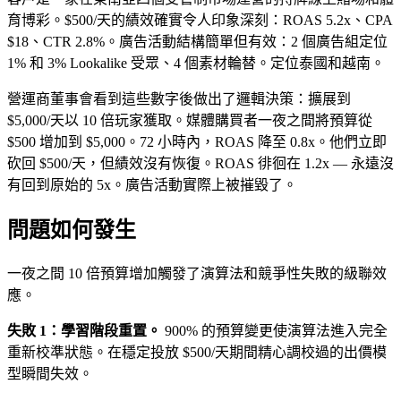
育博彩。$500/天的績效確實令人印象深刻：ROAS 5.2x、CPA
$18、CTR 2.8%。廣告活動結構簡單但有效：2 個廣告組定位
1% 和 3% Lookalike 受眾、4 個素材輪替。定位泰國和越南。
營運商董事會看到這些數字後做出了邏輯決策：擴展到
$5,000/天以 10 倍玩家獲取。媒體購買者一夜之間將預算從
$500 增加到 $5,000。72 小時內，ROAS 降至 0.8x。他們立即
砍回 $500/天，但績效沒有恢復。ROAS 徘徊在 1.2x — 永遠沒
有回到原始的 5x。廣告活動實際上被摧毀了。
問題如何發生
一夜之間 10 倍預算增加觸發了演算法和競爭性失敗的級聯效
應。
失敗 1：學習階段重置。
900% 的預算變更使演算法進入完全
重新校準狀態。在穩定投放 $500/天期間精心調校過的出價模
型瞬間失效。