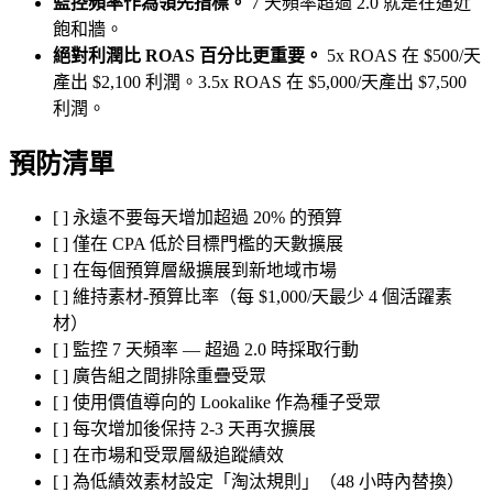
監控頻率作為領先指標。
7 天頻率超過 2.0 就是在逼近
飽和牆。
絕對利潤比 ROAS 百分比更重要。
5x ROAS 在 $500/天
產出 $2,100 利潤。3.5x ROAS 在 $5,000/天產出 $7,500
利潤。
預防清單
[ ] 永遠不要每天增加超過 20% 的預算
[ ] 僅在 CPA 低於目標門檻的天數擴展
[ ] 在每個預算層級擴展到新地域市場
[ ] 維持素材-預算比率（每 $1,000/天最少 4 個活躍素
材）
[ ] 監控 7 天頻率 — 超過 2.0 時採取行動
[ ] 廣告組之間排除重疊受眾
[ ] 使用價值導向的 Lookalike 作為種子受眾
[ ] 每次增加後保持 2-3 天再次擴展
[ ] 在市場和受眾層級追蹤績效
[ ] 為低績效素材設定「淘汰規則」（48 小時內替換）