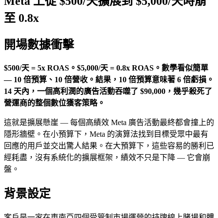
Meta 上從 $500/天擴展到 $5,000/天時崩
至 0.8x
開場數據衝擊
$500/天 = 5x ROAS。$5,000/天 = 0.8x ROAS。數學看似簡單
— 10 倍預算、10 倍營收。結果，10 倍預算意味著 6 倍虧損。
14 天內，一個高利潤的廣告活動吞噬了 $90,000，幾乎殺死了
營運商的整個數位獲客策略。
這就是擴展懸崖 — 每個高績效 Meta 廣告活動最終都會撞上的
隱形牆壁。在小預算下，Meta 的演算法找到目標受眾中最有
回應的用戶並交出驚人結果。在大預算下，這些容易的勝利已
經耗盡，沒有系統化的擴展框架，績效不只是下降 — 它會崩
盤。
背景設定
客戶是一家在東南亞四個受管制市場運營的持牌線上賭場和體