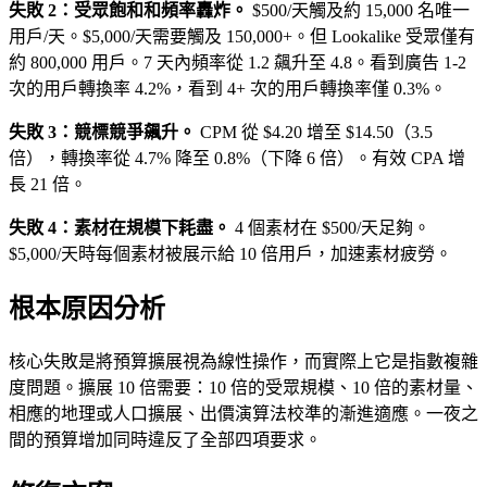
失敗 2：受眾飽和和頻率轟炸。
$500/天觸及約 15,000 名唯一
用戶/天。$5,000/天需要觸及 150,000+。但 Lookalike 受眾僅有
約 800,000 用戶。7 天內頻率從 1.2 飆升至 4.8。看到廣告 1-2
次的用戶轉換率 4.2%，看到 4+ 次的用戶轉換率僅 0.3%。
失敗 3：競標競爭飆升。
CPM 從 $4.20 增至 $14.50（3.5
倍），轉換率從 4.7% 降至 0.8%（下降 6 倍）。有效 CPA 增
長 21 倍。
失敗 4：素材在規模下耗盡。
4 個素材在 $500/天足夠。
$5,000/天時每個素材被展示給 10 倍用戶，加速素材疲勞。
根本原因分析
核心失敗是將預算擴展視為線性操作，而實際上它是指數複雜
度問題。擴展 10 倍需要：10 倍的受眾規模、10 倍的素材量、
相應的地理或人口擴展、出價演算法校準的漸進適應。一夜之
間的預算增加同時違反了全部四項要求。