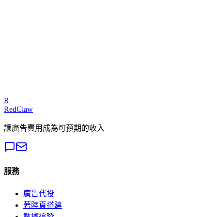
本地商家
— Google Ads
諮詢專家
我們的專家可以診斷您的廣告活動並提供可執行的修復方案
免費獲取審計
R
RedClaw
讓廣告費用成為可預期的收入
服務
廣告代投
著陸頁搭建
數據追蹤