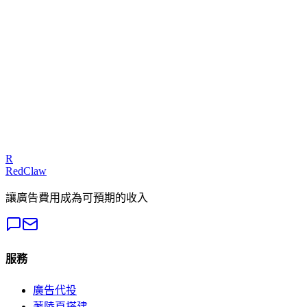
本地商家
— Google Ads
諮詢專家
我們的專家可以診斷您的廣告活動並提供可執行的修復方案
免費獲取審計
R
RedClaw
讓廣告費用成為可預期的收入
服務
廣告代投
著陸頁搭建