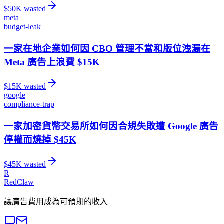
$
50
K wasted
meta
budget-leak
一家在地企業如何因 CBO 管理不當和版位洩漏在
Meta 廣告上浪費 $15K
$
15
K wasted
google
compliance-trap
一家加密貨幣交易所如何因合規失敗遭 Google 廣告
停權而燒掉 $45K
$
45
K wasted
R
RedClaw
讓廣告費用成為可預期的收入