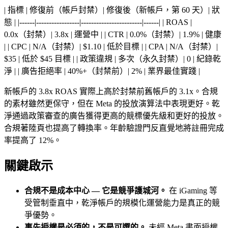
| 指標 | 修復前（帳戶封禁）| 修復後（新帳戶，第 60 天）| 狀
態 | |------|-----------------|------------------------|------| | ROAS |
0.0x（封禁）| 3.8x | 運營中 | | CTR | 0.0%（封禁）| 1.9% | 健康
| | CPC | N/A（封禁）| $1.10 | 低於目標 | | CPA | N/A（封禁）|
$35 | 低於 $45 目標 | | 政策違規 | 多次（永久封禁）| 0 | 紀錄乾
淨 | | 廣告拒絕率 | 40%+（封禁前）| 2% | 業界最佳實踐 |
新帳戶的 3.8x ROAS 實際上高於封禁前舊帳戶的 3.1x。合規
的素材雖然更保守，但在 Meta 的投放演算法中表現更好。乾
淨通過政策審查的廣告獲得更高的競標優先級和更好的投放。
合規著陸頁也提高了轉換率。年齡驗證門反直覺地將註冊完成
率提高了 12%。
關鍵啟示
合規不是成本中心 — 它是競爭護城河。
在 iGaming 等
受管制垂直中，乾淨帳戶的規模化運營能力是真正的競
爭優勢。
事先授權是必須的，不是可選的。
未經 Meta 書面授權