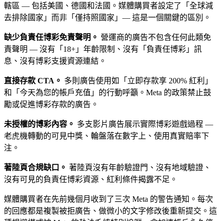
轄區 — 包括美國、德國和法國。媒體購買者設定了「全球減
去排除國家」而非「僅持照國家」— 這是一個關鍵的區別。
缺少負責任博彩免責聲明。
營運商的廣告不包含任何此類免
責聲明 — 沒有「18+」年齡限制、沒有「負責任博彩」訊
息、沒有博彩支援資源連結。
直接存款 CTA。
多則廣告使用如「立即存款享 200% 紅利」
和「今天為您的帳戶充值」的行動呼籲。Meta 的政策禁止鼓
勵或促進博彩存款的廣告。
未授權的博彩內容。
多支影片廣告展示實際博彩遊戲過程 —
老虎機轉動的可見中獎、輪盤落在數字上、使用真實賠率下
注。
著陸頁合規缺口。
著陸頁沒有年齡驗證門、沒有地域驗證、
沒有可見的負責任博彩資源、紅利條件揭露不足。
媒體購買者在先前幾個月收到了三次 Meta 的警告通知。每次
的回應都是複製被拒廣告、做微小的文字修改後重新提交。這