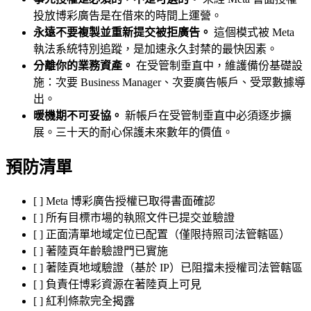
投放博彩廣告是在借來的時間上運營。
永遠不要複製並重新提交被拒廣告。
這個模式被 Meta
執法系統特別追蹤，是加速永久封禁的最快因素。
分離你的業務資產。
在受管制垂直中，維護備份基礎設
施：次要 Business Manager、次要廣告帳戶、受眾數據導
出。
暖機期不可妥協。
新帳戶在受管制垂直中必須逐步擴
展。三十天的耐心保護未來數年的價值。
預防清單
[ ] Meta 博彩廣告授權已取得書面確認
[ ] 所有目標市場的執照文件已提交並驗證
[ ] 正面清單地域定位已配置（僅限持照司法管轄區）
[ ] 著陸頁年齡驗證門已實施
[ ] 著陸頁地域驗證（基於 IP）已阻擋未授權司法管轄區
[ ] 負責任博彩資源在著陸頁上可見
[ ] 紅利條款完全揭露