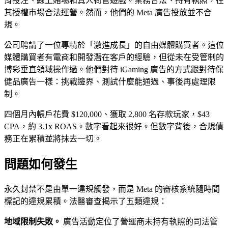
育投注、線上賭場和真人荷官遊戲。業務合法、持有執照，在
其授權市場合法運營。然而，他們的 Meta 廣告投放並不合
規。
公司聘請了一位專精於「激進成長」的自由媒體購買者。這位
媒體購買者有電商和開發潛在客戶的經驗，但從未在受管制的
博彩垂直領域操作過。他們對待 iGaming 廣告的方式跟對待保
健品廣告一樣：挑戰邊界、測試什麼能通過、事後再處理限
制。
四個月內帳戶花費 $120,000、獲取 2,800 名存款玩家，$43
CPA，約 3.1x ROAS。數字看起來很好。但數字背後，合規債
務正在累積並將抹去一切。
問題如何發生
永久封禁不是由單一違規觸發，而是 Meta 的審核系統隨時間
標記的違規累積。法醫審查揭示了五類違規：
地域限制失敗。
廣告活動定位了營運商未持有執照的司法管