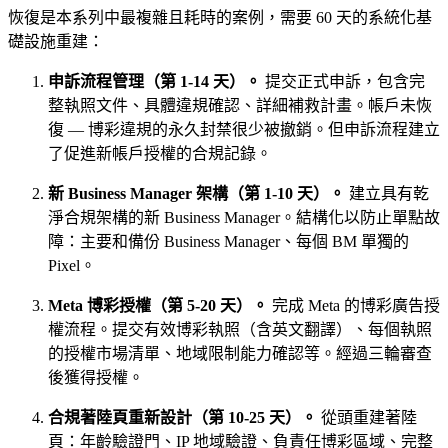
恢復是本系列中最複雜且耗時的案例，需要 60 天的系統化基
礎設施重建：
申訴流程管理（第 1-14 天）。
提交正式申訴，包含完
整執照文件、具體違規確認、詳細補救計畫。帳戶未恢
復 — 博彩違規的永久封禁很少被撤銷。但申訴流程建立
了促進新帳戶授權的合規記錄。
新 Business Manager 架構（第 1-10 天）。
建立具有乾
淨合規架構的新 Business Manager。結構化以防止單點故
障：主要和備份 Business Manager、每個 BM 單獨的
Pixel。
Meta 博彩授權（第 5-20 天）。
完成 Meta 的博彩廣告授
權流程。提交有效博彩執照（含英文翻譯）、每個執照
的授權市場清單、地域限制能力確認等。經過三輪審查
後獲得授權。
合規著陸頁重新設計（第 10-25 天）。
從頭重建著陸
頁：年齡驗證門、IP 地域驗證、負責任博彩區域、完整