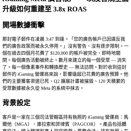
升級如何重建至 3.8x ROAS
開場數據衝擊
那封電子郵件在凌晨 3:47 到達。「您的廣告帳戶已因違反我
們的廣告政策而被永久停用。」沒有警告、沒有逐步限制。一
個在過去四個月花費了 $120,000 的帳戶被完全、即時地關
閉。每個廣告活動被終止。數月來建立的每一個受眾 — 消失
了。每一個像素事件和轉換歷史 — 無法訪問。對於收到這封
郵件的 iGaming 營運商來說，影響遠超已花費的廣告預算。他
們的主要獲客渠道已死、Q2 擴展計畫被摧毀、120 天積累的
受眾數據被永久從 Meta 的系統中抹去。
背景設定
客戶是一家在三個司法管轄區持有執照的 iGaming 營運商：馬
爾他（MGA）、庫拉索和菲律賓（PAGCOR）。產品包括體