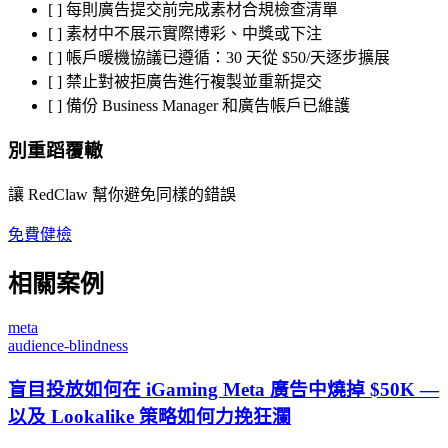
[ ] 每則廣告提交前完成素材合規檢查清單
[ ] 素材中不展示實際博彩、中獎或下注
[ ] 帳戶暖機協議已遵循：30 天從 $50/天逐步擴展
[ ] 禁止對被拒廣告進行複製並重新提交
[ ] 備份 Business Manager 和廣告帳戶已維護
別重蹈覆轍
讓 RedClaw 幫你避免同樣的錯誤
免費健檢
相關案例
meta
audience-blindness
盲目投放如何在 iGaming Meta 廣告中燒掉 $50K —
以及 Lookalike 策略如何力挽狂瀾