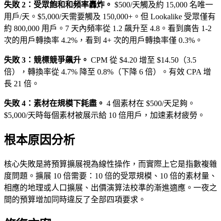
失敗 2：受眾飽和和頻率轟炸。
$500/天觸及約 15,000 名唯一
用戶/天。$5,000/天需要觸及 150,000+。但 Lookalike 受眾僅有
約 800,000 用戶。7 天內頻率從 1.2 飆升至 4.8。看到廣告 1-2
次的用戶轉換率 4.2%，看到 4+ 次的用戶轉換率僅 0.3%。
失敗 3：競標競爭飆升。
CPM 從 $4.20 增至 $14.50（3.5
倍），轉換率從 4.7% 降至 0.8%（下降 6 倍）。有效 CPA 增
長 21 倍。
失敗 4：素材在規模下耗盡。
4 個素材在 $500/天足夠。
$5,000/天時每個素材被展示給 10 倍用戶，加速素材疲勞。
根本原因分析
核心失敗是將預算擴展視為線性操作，而實際上它是指數複雜
度問題。擴展 10 倍需要：10 倍的受眾規模、10 倍的素材量、
相應的地理或人口擴展、出價演算法校準的漸進適應。一夜之
間的預算增加同時違反了全部四項要求。