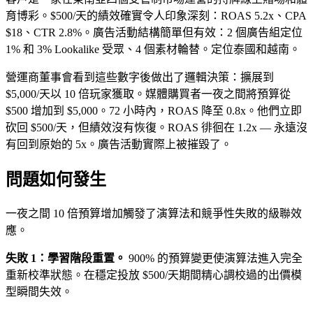
育博彩。$500/天的績效確實令人印象深刻：ROAS 5.2x、CPA
$18、CTR 2.8%。廣告活動結構簡單但有效：2 個廣告組定位
1% 和 3% Lookalike 受眾、4 個素材輪替。定位泰國和越南。
營運商董事會看到這些數字後做出了邏輯決策：擴展到
$5,000/天以 10 倍玩家獲取。媒體購買者一夜之間將預算從
$500 增加到 $5,000。72 小時內，ROAS 降至 0.8x。他們立即
砍回 $500/天，但績效沒有恢復。ROAS 徘徊在 1.2x — 永遠沒
有回到原始的 5x。廣告活動實際上被摧毀了。
問題如何發生
一夜之間 10 倍預算增加觸發了演算法和競爭性失敗的級聯效
應。
失敗 1：學習階段重置。
900% 的預算變更使演算法進入完全
重新校準狀態。在穩定投放 $500/天期間精心調校過的出價模
型瞬間失效。