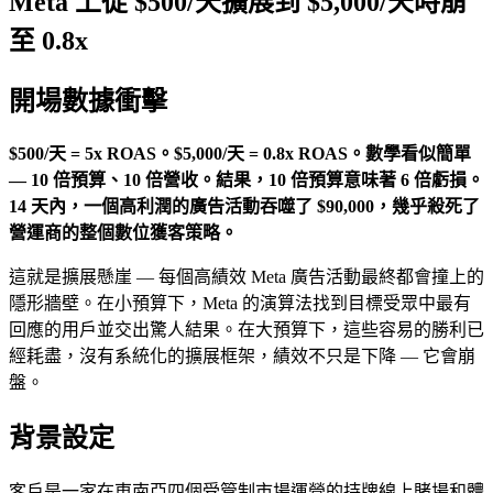
Meta 上從 $500/天擴展到 $5,000/天時崩
至 0.8x
開場數據衝擊
$500/天 = 5x ROAS。$5,000/天 = 0.8x ROAS。數學看似簡單
— 10 倍預算、10 倍營收。結果，10 倍預算意味著 6 倍虧損。
14 天內，一個高利潤的廣告活動吞噬了 $90,000，幾乎殺死了
營運商的整個數位獲客策略。
這就是擴展懸崖 — 每個高績效 Meta 廣告活動最終都會撞上的
隱形牆壁。在小預算下，Meta 的演算法找到目標受眾中最有
回應的用戶並交出驚人結果。在大預算下，這些容易的勝利已
經耗盡，沒有系統化的擴展框架，績效不只是下降 — 它會崩
盤。
背景設定
客戶是一家在東南亞四個受管制市場運營的持牌線上賭場和體