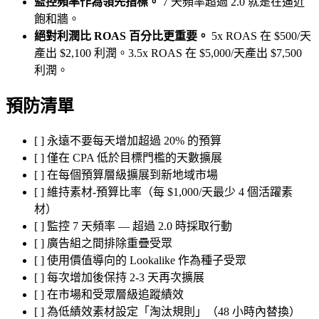
監控頻率作為領先指標。
7 天頻率超過 2.0 就是在逼近
飽和牆。
絕對利潤比 ROAS 百分比更重要。
5x ROAS 在 $500/天
產出 $2,100 利潤。3.5x ROAS 在 $5,000/天產出 $7,500
利潤。
預防清單
[ ] 永遠不要每天增加超過 20% 的預算
[ ] 僅在 CPA 低於目標門檻的天數擴展
[ ] 在每個預算層級擴展到新地域市場
[ ] 維持素材-預算比率（每 $1,000/天最少 4 個活躍素
材）
[ ] 監控 7 天頻率 — 超過 2.0 時採取行動
[ ] 廣告組之間排除重疊受眾
[ ] 使用價值導向的 Lookalike 作為種子受眾
[ ] 每次增加後保持 2-3 天再次擴展
[ ] 在市場和受眾層級追蹤績效
[ ] 為低績效素材設定「淘汰規則」（48 小時內替換）